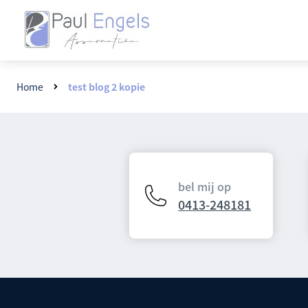
Home
test blog 2 kopie
bel mij op
0413-248181